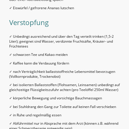
✓ Eiswürfel / gefrorene Ananas lutschen
Verstopfung
✓ Unbedingt ausreichend und über den Tag verteilt trinken (1,5-2
Liter); geeignet sind Wasser, verdünnte Fruchtsäfte, Kräuter- und
Früchtetees
✓ schwarzen Tee und Kakao meiden
✓ Kaffee kann die Verdauung fördern
✓ nach Verträglichkeit ballaststoffreiche Lebensmittel bevorzugen
(Vollkornprodukte, Trockenobst)
✓ bei isolierten Ballaststoffen (Flohsamen, Leinsamen) unbedingt auf
gleichzeitige Flüssigkeitszufuhr achten (pro Teelöffel 250ml Wasser)
✓ körperliche Bewegung und vorsichtige Bauchmassagen
✓ bei Stuhldrang den Gang zur Toilette auf keinen Fall verschieben
✓ in Ruhe und regelmäßig essen
✓ Abführmittel nur in Absprache mit dem Arzt (können z.B. während
einer Schmerztherapie notwendig sein)