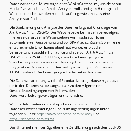
Daten werden an IMI weitergeleitet. Wird hCaptcha im „unsichtbaren
Modus“ verwendet, laufen die Analysen vollständig im Hintergrund.
Websitebesucher werden nicht darauf hingewiesen, dass eine
Analyse stattfindet.
Die Speicherung und Analyse der Daten erfolgt auf Grundlage von
Art. 6 Abs. 1 lit. f DSGVO. Der Websitebetreiber hat ein berechtigtes
Interesse daran, seine Webangebote vor missbräuchlicher
automatisierter Ausspähung und vor SPAM zu schützen. Sofern eine
entsprechende Einwilligung abgefragt wurde, erfolgt die
Verarbeitung ausschließlich auf Grundlage von Art. 6 Abs. 1 lit. a
DSGVO und § 25 Abs. 1 TTDSG, soweit die Einwilligung die
Speicherung von Cookies oder den Zugriff auf Informationen im
Endgerät des Nutzers (z. B. Device-Fingerprinting) im Sinne des
TTDSG umfasst. Die Einwilligung ist jederzeit widerrufbar.
Die Datenverarbeitung wird auf Standardvertragsklauseln gestützt,
die in den Datenverarbeitungszusatz zu den Allgemeinen
Geschäftsbedingungen von IMI bzw. den
Datenverarbeitungsverträgen enthalten sind.
Weitere Informationen zu hCaptcha entnehmen Sie den
Datenschutzbestimmungen und Nutzungsbedingungen unter
folgenden Links:
https://www.hcaptcha.com/privacy
und
https://hcaptcha.com/terms
.
Das Unternehmen verfügt über eine Zertifizierung nach dem „EU-US