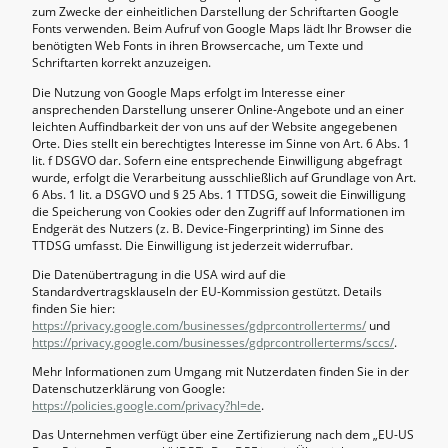
zum Zwecke der einheitlichen Darstellung der Schriftarten Google
Fonts verwenden. Beim Aufruf von Google Maps lädt Ihr Browser die
benötigten Web Fonts in ihren Browsercache, um Texte und
Schriftarten korrekt anzuzeigen.
Die Nutzung von Google Maps erfolgt im Interesse einer
ansprechenden Darstellung unserer Online-Angebote und an einer
leichten Auffindbarkeit der von uns auf der Website angegebenen
Orte. Dies stellt ein berechtigtes Interesse im Sinne von Art. 6 Abs. 1
lit. f DSGVO dar. Sofern eine entsprechende Einwilligung abgefragt
wurde, erfolgt die Verarbeitung ausschließlich auf Grundlage von Art.
6 Abs. 1 lit. a DSGVO und § 25 Abs. 1 TTDSG, soweit die Einwilligung
die Speicherung von Cookies oder den Zugriff auf Informationen im
Endgerät des Nutzers (z. B. Device-Fingerprinting) im Sinne des
TTDSG umfasst. Die Einwilligung ist jederzeit widerrufbar.
Die Datenübertragung in die USA wird auf die
Standardvertragsklauseln der EU-Kommission gestützt. Details
finden Sie hier:
https://privacy.google.com/businesses/gdprcontrollerterms/
und
https://privacy.google.com/businesses/gdprcontrollerterms/sccs/
.
Mehr Informationen zum Umgang mit Nutzerdaten finden Sie in der
Datenschutzerklärung von Google:
https://policies.google.com/privacy?hl=de
.
Das Unternehmen verfügt über eine Zertifizierung nach dem „EU-US