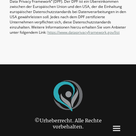
Data Privacy Framework“ (DPF). Der DPF ist ein Übereinkommen
zwischen der Europäischen Union und den USA, der die Einhaltung
europäischer Datenschutzstandards bei Datenverarbeitungen in den
USA gewährleisten soll. Jedes nach dem DPF zertifizierte
Unternehmen verpflichtet sich, diese Datenschutzstandards
einzuhalten. Weitere Informationen hierzu erhalten Sie vom Anbieter
unter folgendem Link:
https://www.dataprivacyframework.gov/list
©Urheberrecht. Alle Rechte
vorbehalten.