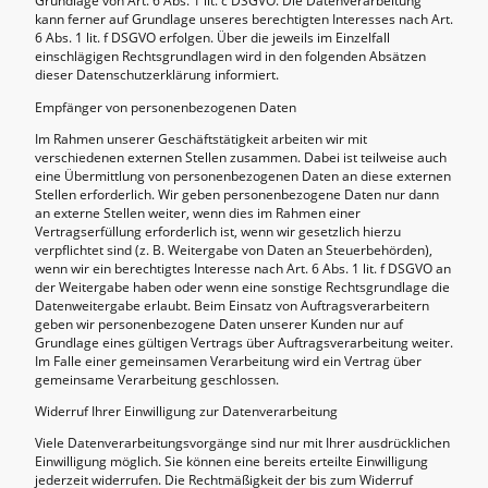
Grundlage von Art. 6 Abs. 1 lit. c DSGVO. Die Datenverarbeitung
kann ferner auf Grundlage unseres berechtigten Interesses nach Art.
6 Abs. 1 lit. f DSGVO erfolgen. Über die jeweils im Einzelfall
einschlägigen Rechtsgrundlagen wird in den folgenden Absätzen
dieser Datenschutzerklärung informiert.
Empfänger von personenbezogenen Daten
Im Rahmen unserer Geschäftstätigkeit arbeiten wir mit
verschiedenen externen Stellen zusammen. Dabei ist teilweise auch
eine Übermittlung von personenbezogenen Daten an diese externen
Stellen erforderlich. Wir geben personenbezogene Daten nur dann
an externe Stellen weiter, wenn dies im Rahmen einer
Vertragserfüllung erforderlich ist, wenn wir gesetzlich hierzu
verpflichtet sind (z. B. Weitergabe von Daten an Steuerbehörden),
wenn wir ein berechtigtes Interesse nach Art. 6 Abs. 1 lit. f DSGVO an
der Weitergabe haben oder wenn eine sonstige Rechtsgrundlage die
Datenweitergabe erlaubt. Beim Einsatz von Auftragsverarbeitern
geben wir personenbezogene Daten unserer Kunden nur auf
Grundlage eines gültigen Vertrags über Auftragsverarbeitung weiter.
Im Falle einer gemeinsamen Verarbeitung wird ein Vertrag über
gemeinsame Verarbeitung geschlossen.
Widerruf Ihrer Einwilligung zur Datenverarbeitung
Viele Datenverarbeitungsvorgänge sind nur mit Ihrer ausdrücklichen
Einwilligung möglich. Sie können eine bereits erteilte Einwilligung
jederzeit widerrufen. Die Rechtmäßigkeit der bis zum Widerruf