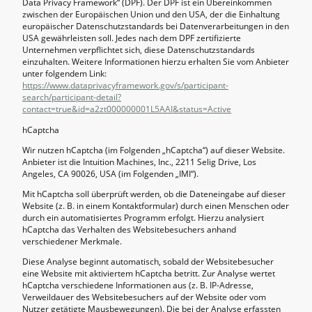
Data Privacy Framework“ (DPF). Der DPF ist ein Übereinkommen
zwischen der Europäischen Union und den USA, der die Einhaltung
europäischer Datenschutzstandards bei Datenverarbeitungen in den
USA gewährleisten soll. Jedes nach dem DPF zertifizierte
Unternehmen verpflichtet sich, diese Datenschutzstandards
einzuhalten. Weitere Informationen hierzu erhalten Sie vom Anbieter
unter folgendem Link:
https://www.dataprivacyframework.gov/s/participant-
search/participant-detail?
contact=true&id=a2zt000000001L5AAI&status=Active
hCaptcha
Wir nutzen hCaptcha (im Folgenden „hCaptcha“) auf dieser Website.
Anbieter ist die Intuition Machines, Inc., 2211 Selig Drive, Los
Angeles, CA 90026, USA (im Folgenden „IMI“).
Mit hCaptcha soll überprüft werden, ob die Dateneingabe auf dieser
Website (z. B. in einem Kontaktformular) durch einen Menschen oder
durch ein automatisiertes Programm erfolgt. Hierzu analysiert
hCaptcha das Verhalten des Websitebesuchers anhand
verschiedener Merkmale.
Diese Analyse beginnt automatisch, sobald der Websitebesucher
eine Website mit aktiviertem hCaptcha betritt. Zur Analyse wertet
hCaptcha verschiedene Informationen aus (z. B. IP-Adresse,
Verweildauer des Websitebesuchers auf der Website oder vom
Nutzer getätigte Mausbewegungen). Die bei der Analyse erfassten