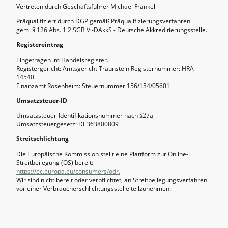
Vertreten durch Geschäftsführer Michael Fränkel
Präqualifiziert durch DGP gemäß Präqualifizierungsverfahren
gem. § 126 Abs. 1 2.SGB V -DAkkS - Deutsche Akkreditierungsstelle.
Registereintrag
Eingetragen im Handelsregister.
Registergericht: Amtsgericht Traunstein Registernummer: HRA
14540
Finanzamt Rosenheim: Steuernummer 156/154/05601
Umsatzsteuer-ID
Umsatzsteuer-Identifikationsnummer nach §27a
Umsatzsteuergesetz: DE363800809
Streitschlichtung
Die Europäische Kommission stellt eine Plattform zur Online-
Streitbeilegung (OS) bereit:
https://ec.europa.eu/consumers/odr.
Wir sind nicht bereit oder verpflichtet, an Streitbeilegungsverfahren
vor einer Verbraucherschlichtungsstelle teilzunehmen.