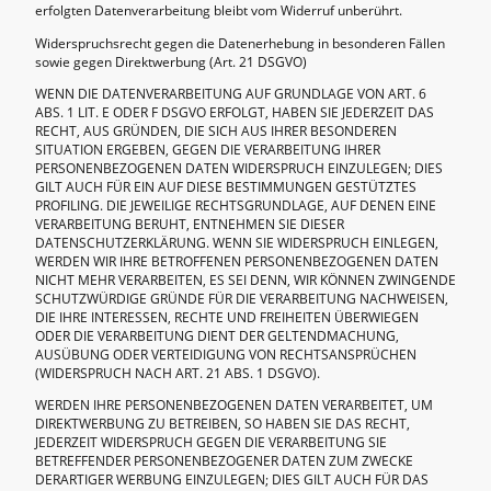
erfolgten Datenverarbeitung bleibt vom Widerruf unberührt.
Widerspruchsrecht gegen die Datenerhebung in besonderen Fällen
sowie gegen Direktwerbung (Art. 21 DSGVO)
WENN DIE DATENVERARBEITUNG AUF GRUNDLAGE VON ART. 6
ABS. 1 LIT. E ODER F DSGVO ERFOLGT, HABEN SIE JEDERZEIT DAS
RECHT, AUS GRÜNDEN, DIE SICH AUS IHRER BESONDEREN
SITUATION ERGEBEN, GEGEN DIE VERARBEITUNG IHRER
PERSONENBEZOGENEN DATEN WIDERSPRUCH EINZULEGEN; DIES
GILT AUCH FÜR EIN AUF DIESE BESTIMMUNGEN GESTÜTZTES
PROFILING. DIE JEWEILIGE RECHTSGRUNDLAGE, AUF DENEN EINE
VERARBEITUNG BERUHT, ENTNEHMEN SIE DIESER
DATENSCHUTZERKLÄRUNG. WENN SIE WIDERSPRUCH EINLEGEN,
WERDEN WIR IHRE BETROFFENEN PERSONENBEZOGENEN DATEN
NICHT MEHR VERARBEITEN, ES SEI DENN, WIR KÖNNEN ZWINGENDE
SCHUTZWÜRDIGE GRÜNDE FÜR DIE VERARBEITUNG NACHWEISEN,
DIE IHRE INTERESSEN, RECHTE UND FREIHEITEN ÜBERWIEGEN
ODER DIE VERARBEITUNG DIENT DER GELTENDMACHUNG,
AUSÜBUNG ODER VERTEIDIGUNG VON RECHTSANSPRÜCHEN
(WIDERSPRUCH NACH ART. 21 ABS. 1 DSGVO).
WERDEN IHRE PERSONENBEZOGENEN DATEN VERARBEITET, UM
DIREKTWERBUNG ZU BETREIBEN, SO HABEN SIE DAS RECHT,
JEDERZEIT WIDERSPRUCH GEGEN DIE VERARBEITUNG SIE
BETREFFENDER PERSONENBEZOGENER DATEN ZUM ZWECKE
DERARTIGER WERBUNG EINZULEGEN; DIES GILT AUCH FÜR DAS